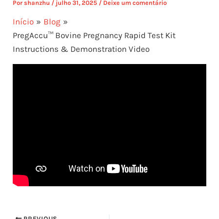
Por
shanzhu
/
julho 31, 2025
/
Deixe um comentário
Início
Blog
PregAccu™ Bovine Pregnancy Rapid Test Kit
Instructions & Demonstration Video
PREVIOUS