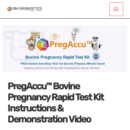
Ir
Main
para
Men
o
conteúdo
PregAccu™ Bovine
Pregnancy Rapid Test Kit
Instructions &
Demonstration Video