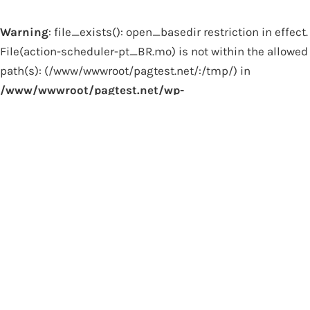
Warning
: file_exists(): open_basedir restriction in effect.
File(action-scheduler-pt_BR.mo) is not within the allowed
path(s): (/www/wwwroot/pagtest.net/:/tmp/) in
/www/wwwroot/pagtest.net/wp-
content/plugins/wpml-string-
translation/classes/MO/Hooks/LoadTranslationFile.p
on line
82
Warning
: file_exists(): open_basedir restriction in effect.
File(action-scheduler-pt_BR.l10n.php) is not within the
allowed path(s): (/www/wwwroot/pagtest.net/:/tmp/) in
/www/wwwroot/pagtest.net/wp-
content/plugins/wpml-string-
translation/classes/MO/Hooks/LoadTranslationFile.p
on line
85