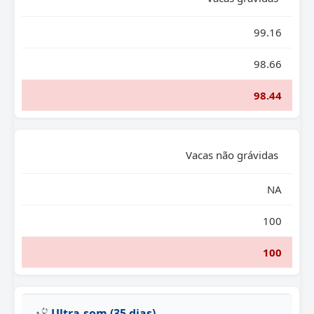
99.16
98.66
98.44
Vacas não grávidas
NA
100
100
Ultra-som (35 dias)