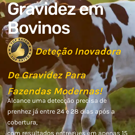
Gravidez em
Bovinos
Deteção Inovadora
De Gravidez Para
Fazendas Modernas!
Alcance uma detecção precisa de
prenhez já entre 24 e 28 dias após a
cobertura,
com resultados entregues em apenas 15