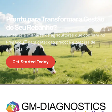
Pronto para Transformar a Gestão
do Seu Rebanho?
Junte-se a milhares de agricultores que confiam no
PregAccu™ para detecção precoce e precisa de
gravidez.
Get Started Today