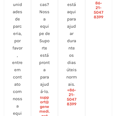
86-
unid
cas?
está
21-
ades
Noss
aqui
5047
8399
de
a
para
parc
equi
ajud
eria,
pe de
ar
por
Supo
dura
favor
rte
nte
,
está
os
entre
pront
dias
em
a
úteis
cont
para
norm
ato
ajud
ais.
+86-
com
á-lo.
21-
supp
noss
5047
ort@
8399
a
gene
medi.
equi