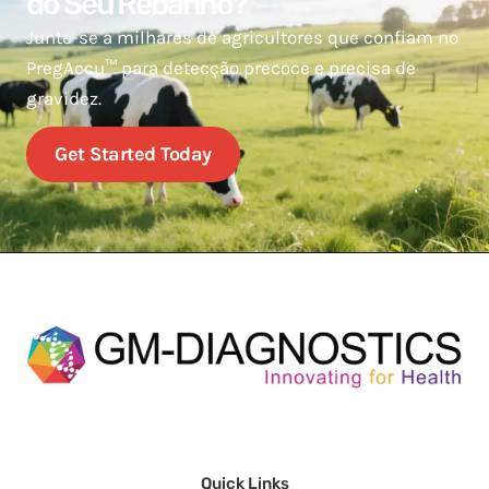
do Seu Rebanho?
Junte-se a milhares de agricultores que confiam no
PregAccu™ para detecção precoce e precisa de
gravidez.
Get Started Today
Quick Links