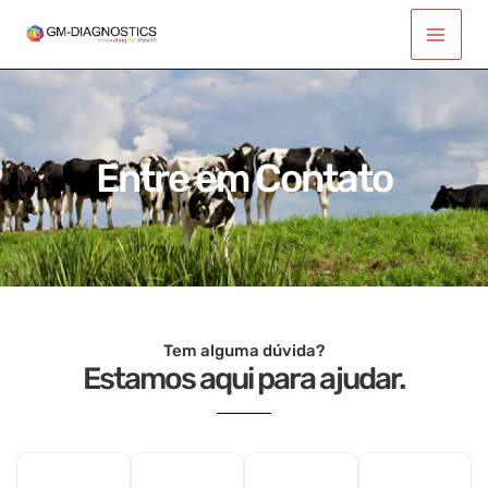
Ir
Main
para
Men
o
conteúdo
Entre em Contato
Tem alguma dúvida?
Estamos aqui para ajudar.