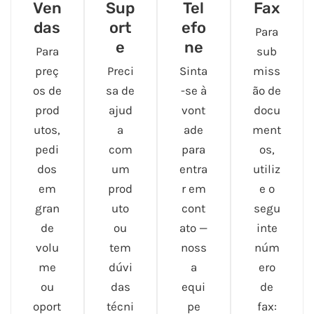
Ven
Sup
Tel
Fax
das
ort
efo
Para
e
ne
Para
sub
preç
Preci
Sinta
miss
os de
sa de
-se à
ão de
prod
ajud
vont
docu
utos,
a
ade
ment
pedi
com
para
os,
dos
um
entra
utiliz
em
prod
r em
e o
gran
uto
cont
segu
de
ou
ato —
inte
volu
tem
noss
núm
me
dúvi
a
ero
ou
das
equi
de
oport
técni
pe
fax: